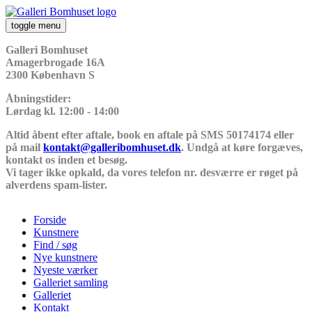
Gå til hovedindhold
toggle menu
Galleri
Galleri Bomhuset
Bomhuset
Amagerbrogade 16A
2300 København S
Åbningstider:
Lørdag kl. 12:00 - 14:00
Altid åbent efter aftale, book en aftale på SMS 50174174 eller
på mail
kontakt@galleribomhuset.dk
. Undgå at køre forgæves,
kontakt os inden et besøg.
Vi tager ikke opkald, da vores telefon nr. desværre er røget på
alverdens spam-lister.
Forside
Kunstnere
Hovedmenu
Find / søg
Nye kunstnere
Nyeste værker
Galleriet samling
Galleriet
Kontakt