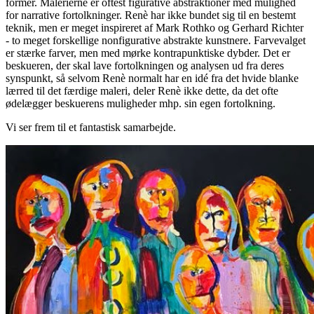
former. Malerierne er oftest figurative abstraktioner med mulighed
for narrative fortolkninger. Renè har ikke bundet sig til en bestemt
teknik, men er meget inspireret af Mark Rothko og Gerhard Richter
- to meget forskellige nonfigurative abstrakte kunstnere. Farvevalget
er stærke farver, men med mørke kontrapunktiske dybder. Det er
beskueren, der skal lave fortolkningen og analysen ud fra deres
synspunkt, så selvom Renè normalt har en idé fra det hvide blanke
lærred til det færdige maleri, deler Renè ikke dette, da det ofte
ødelægger beskuerens muligheder mhp. sin egen fortolkning.
Vi ser frem til et fantastisk samarbejde.