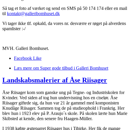
Så tag et foto af værket og send en SMS på 50 174 174 eller en mail
til
kontakt@galleribomhuset.dk
Vi tager ikke tlf. opkald, da vores nr. desværre er røget på alverdens
spamlister :-/
MVH. Galleri Bomhuset.
Facebook Like
Læs mere
om Super gode tilbud i Galleri Bomhuset
Landskabsmalerier af Åse Riisager
Åse Riisager kom som ganske ung på Tegne- og Industriskolen for
Kvinder. Ved siden af tog hun undervisning hos en ciselør. Åse
Riisager giftede sig, da hun var 21 år gammel med komponisten
Knudåge Riisager. Sammen tog de på studieophold i Frankrig. Her
blev hun i 1923 elev på P. Araujo´s skole. På skolen lærte hun Marie
Skibsted at kende, den senere fru Haagen-Müller.
I 1938 købte ægteparret Riisager hus i Tibirke. Her fik de mange