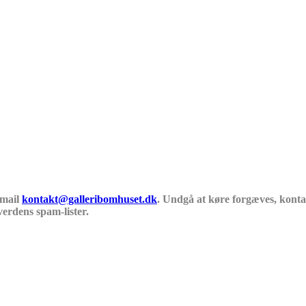
 mail
kontakt@galleribomhuset.dk
. Undgå at køre forgæves, kontak
verdens spam-lister.