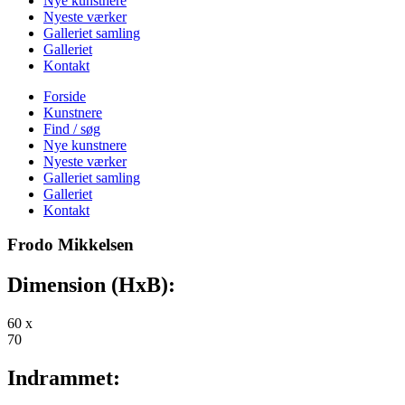
Nye kunstnere
Nyeste værker
Galleriet samling
Galleriet
Kontakt
Forside
Kunstnere
Find / søg
Nye kunstnere
Nyeste værker
Galleriet samling
Galleriet
Kontakt
Frodo Mikkelsen
Dimension (HxB):
60 x
70
Indrammet: