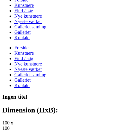
Kunstnere
Find / søg
Nye kunstnere
Nyeste værker
Galleriet samling
Galleriet
Kontakt
Forside
Kunstnere
Find / søg
Nye kunstnere
Nyeste værker
Galleriet samling
Galleriet
Kontakt
Ingen titel
Dimension (HxB):
100 x
100