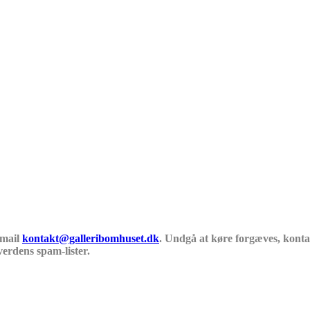
 mail
kontakt@galleribomhuset.dk
. Undgå at køre forgæves, kontak
verdens spam-lister.