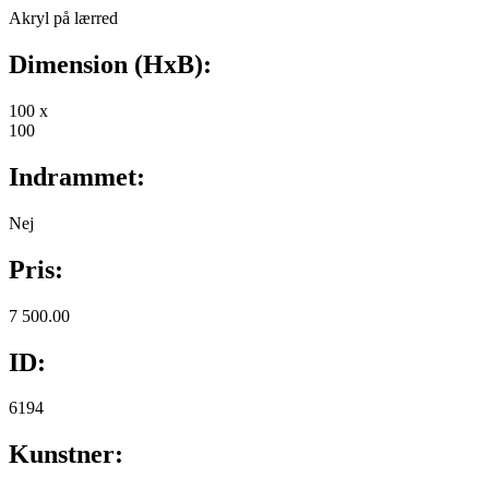
Akryl på lærred
Dimension (HxB):
100 x
100
Indrammet:
Nej
Pris:
7 500.00
ID:
6194
Kunstner: