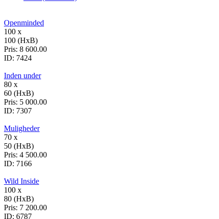
Openminded
100 x
100 (HxB)
Pris:
8 600.00
ID:
7424
Inden under
80 x
60 (HxB)
Pris:
5 000.00
ID:
7307
Muligheder
70 x
50 (HxB)
Pris:
4 500.00
ID:
7166
Wild Inside
100 x
80 (HxB)
Pris:
7 200.00
ID:
6787