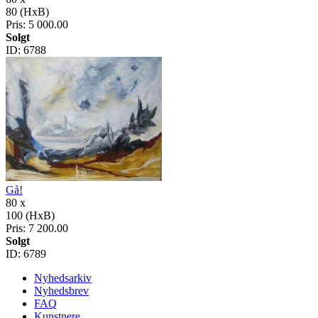
80 (HxB)
Pris:
5 000.00
Solgt
ID:
6788
Gå!
80 x
100 (HxB)
Pris:
7 200.00
Solgt
ID:
6789
Nyhedsarkiv
Nyhedsbrev
FAQ
Kunstnere