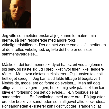
Jeg ville sommetider ønske at jeg kunne formatere min
hjerne, så den resonerede med andre folks
virkelighedsbilleder - Der er intet værre end at stå i periferien
af den fælles virkelighed, og føle det hele er een stor
sammensværgelse...
Måske er det fordi menneskedyret har svært ved at glemme
sig selv, og kaste sig ud i øjeblikket hvor tiden ikke længere
råder... Men hvor ekstasen eksisterer - Og kunsten taler sit
helt eget sprog... Jeg kan altid falde tilbage til bogstaver!
Nedfælde, modellere og forme oplevelser... Men må dog
alligevel, i selve gerningen, huske mig selv påat det kun kan
blive en fortælling om det oplevede... -En forskruelse af
sandheden... ...En fortolkning, med andre ord! På jagt efter
ord, der beskriver sandheden som alligevel altid forsvinder...
For sandheden eksisterer kun i det flygtige! Trangen til at