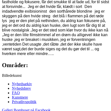
fastholde og fokusere, får det smukke til at fade ud, for til sidst
at forsvinde... Jeg er det hvide får, klædt i sort Den
indadvendte exibisioninst den sorthårede blondine jeg er
skyggen på den hvide streg det blå i flammen på det røde
lys jeg er den plet på nethinden, du aldrig kan fokusere på,
jeg er det ord du aldrig kan huske, den lugt som får dig til at
blive nostalgisk .Jeg er det sted som klør hvor du ikke kan nå
,Jeg er den lille filmstrimmel af en drøm du alligevel ikke kan
huske ,jeg er breaket i musikken, jeg er forventningen
,ventetiden Det usagte ,det råbte ,det der ikke skulle have
været sagt,det der burde siges og det du gør det til ... og
hverken mere eller mindre…..
Områder:
Billedekunst
Nyhedsarkiv
Nyhedsbrev
FAQ
Kunstnere
Privatlivspolitik
Galleri Bomhuset på Facebook