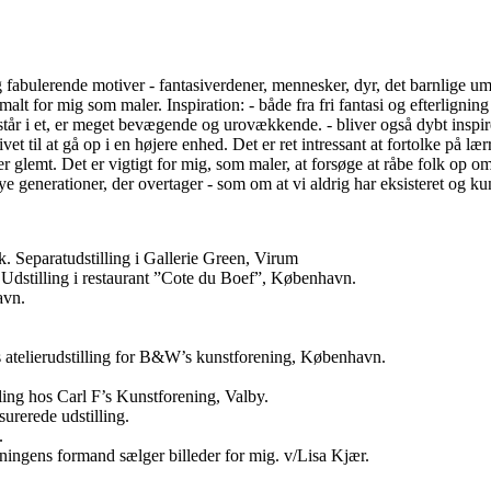
g fabulerende motiver - fantasiverdener, mennesker, dyr, det barnlige u
alt for mig som maler. Inspiration: - både fra fri fantasi og efterlignin
står i et, er meget bevægende og urovækkende. - bliver også dybt inspir
 livet til at gå op i en højere enhed. Det er ret intressant at fortolke p
glemt. Det er vigtigt for mig, som maler, at forsøge at råbe folk op om a
t nye generationer, der overtager - som om at vi aldrig har eksisteret og kun
Separatudstilling i Gallerie Green, Virum
dstilling i restaurant ”Cote du Boef”, København.
avn.
s atelierudstilling for B&W’s kunstforening, København.
ling hos Carl F’s Kunstforening, Valby.
urerede udstilling.
.
ningens formand sælger billeder for mig. v/Lisa Kjær.