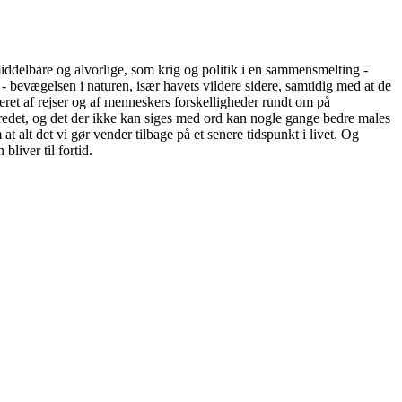
middelbare og alvorlige, som krig og politik i en sammensmelting -
g - bevægelsen i naturen, især havets vildere sidere, samtidig med at de
eret af rejser og af menneskers forskelligheder rundt om på
å lærredet, og det der ikke kan siges med ord kan nogle gange bedre males
t alt det vi gør vender tilbage på et senere tidspunkt i livet. Og
 bliver til fortid.