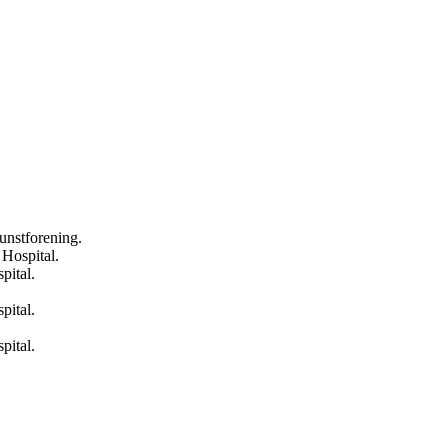
unstforening.
Hospital.
pital.
pital.
pital.