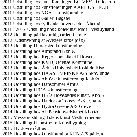
2011 Udstilling hos kunstforeningen BO VEST i Glostrup.
2011 Udstilling hos kunstforeningen AARHUS TECH.
2011 Udstilling hos AGA`s kunstforening
2011 Udstilling hos Galleri Bagatel
2011 Udstilling hos sydbanks hovedsæde i Åbenrå
2011 - 2012 Udstilling hos Skolekunst Midt - Vest Jylland
2012 Udstilling på Havarthigaarden i Holte
2012- Udsmykning af Avedøre kirke (dåb)
2013 Udstilling Hundested kunstforening
2013 Udstilling hos Almbrand Kbh Ø
2013 Udstilling hos Regionshospitalet i Horsens
2013 Udstilling hos KMD, Odense Kommune
2013 Udstilling hos Århus Universitet/Roskilde Risø
2013 Udstilling hos HAAS - MEINKE A/S Skovlunde
2013 Udstilling hos AbbVie kunstforening Kbh Ø
2014 Udstilling hos Dansommer Århus
2014 Udstilling i FOA`s kunstforening
2014 Udstilling hos HK`s Hovesædes kunstf. Kbh S
2014 Udstilling hos Haldor og Topsøe A/S Lyngby
2014 Udstilling hos Hydra Greene A/S Greve
2014 Udstilling hos AP Pensionsselskabet Kbh Ø
2015 Messe udstilling Tidens kunst Vesthimmerland
2015 Udstilling i Hanstholm Kunstbygning
2015 Hvidovre rådhus
2016 Udstilling hos kunstforening KEN A/S på Fyn