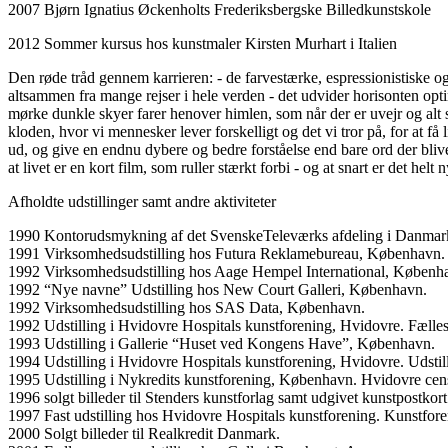
2007 Bjørn Ignatius Øckenholts Frederiksbergske Billedkunstskole
2012 Sommer kursus hos kunstmaler Kirsten Murhart i Italien
Den røde tråd gennem karrieren: - de farvestærke, espressionistiske o
altsammen fra mange rejser i hele verden - det udvider horisonten optim
mørke dunkle skyer farer henover himlen, som når der er uvejr og alt 
kloden, hvor vi mennesker lever forskelligt og det vi tror på, for at få
ud, og give en endnu dybere og bedre forståelse end bare ord der bliver 
at livet er en kort film, som ruller stærkt forbi - og at snart er det hel
Afholdte udstillinger samt andre aktiviteter
1990 Kontorudsmykning af det SvenskeTeleværks afdeling i Danmark. 
1991 Virksomhedsudstilling hos Futura Reklamebureau, København. U
1992 Virksomhedsudstilling hos Aage Hempel International, Københ
1992 “Nye navne” Udstilling hos New Court Galleri, København.
1992 Virksomhedsudstilling hos SAS Data, København.
1992 Udstilling i Hvidovre Hospitals kunstforening, Hvidovre. Fælle
1993 Udstilling i Gallerie “Huset ved Kongens Have”, København.
1994 Udstilling i Hvidovre Hospitals kunstforening, Hvidovre. Udstil
1995 Udstilling i Nykredits kunstforening, København. Hvidovre cens
1996 solgt billeder til Stenders kunstforlag samt udgivet kunstpostkort
1997 Fast udstilling hos Hvidovre Hospitals kunstforening. Kunstfore
2000 Solgt billeder til Realkredit Danmark.