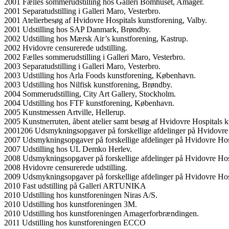
2001 Fælles sommerudstilling hos Galleri Bomhuset, Amager.
2001 Separatudstilling i Galleri Maro, Vesterbro.
2001 Atelierbesøg af Hvidovre Hospitals kunstforening, Valby.
2001 Udstilling hos SAP Danmark, Brøndby.
2002 Udstilling hos Mærsk Air’s kunstforening, Kastrup.
2002 Hvidovre censurerede udstilling.
2002 Fælles sommerudstilling i Galleri Maro, Vesterbro.
2003 Separatudstilling i Galleri Maro, Vesterbro.
2003 Udstilling hos Arla Foods kunstforening, København.
2003 Udstilling hos Nilfisk kunstforening, Brøndby.
2004 Sommerudstilling, City Art Gallery, Stockholm.
2004 Udstilling hos FTF kunstforening, København.
2005 Kunstmessen Artville, Hellerup.
2005 Kunstnerruten, åbent atelier samt besøg af Hvidovre Hospitals k
2001206 Udsmykningsopgaver på forskellige afdelinger på Hvidovre 
2007 Udsmykningsopgaver på forskellige afdelinger på Hvidovre Hos
2007 Udstilling hos UL Demko Herlev.
2008 Udsmykningsopgaver på forskellige afdelinger på Hvidovre Hos
2008 Hvidovre censurerede udstilling.
2009 Udsmykningsopgaver på forskellige afdelinger på Hvidovre Hos
2010 Fast udstilling på Galleri ARTUNIKA
2010 Udstilling hos kunstforeningen Niras A/S.
2010 Udstilling hos kunstforeningen 3M.
2010 Udstilling hos kunstforeningen Amagerforbrændingen.
2011 Udstilling hos kunstforeningen ECCO