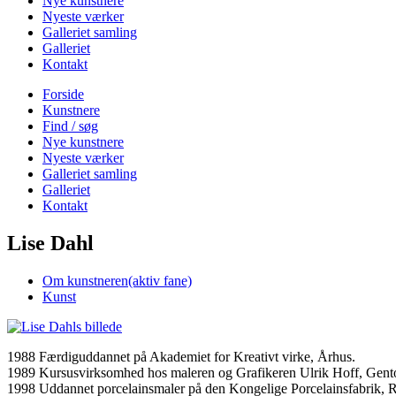
Nye kunstnere
Nyeste værker
Galleriet samling
Galleriet
Kontakt
Forside
Kunstnere
Find / søg
Nye kunstnere
Nyeste værker
Galleriet samling
Galleriet
Kontakt
Lise Dahl
Om kunstneren
(aktiv fane)
Kunst
1988 Færdiguddannet på Akademiet for Kreativt virke, Århus.
1989 Kursusvirksomhed hos maleren og Grafikeren Ulrik Hoff, Gento
1998 Uddannet porcelainsmaler på den Kongelige Porcelainsfabrik, 