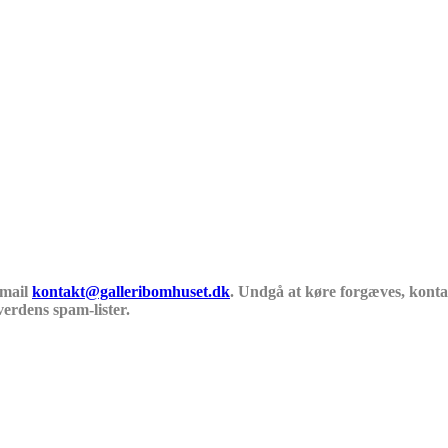
 mail
kontakt@galleribomhuset.dk
. Undgå at køre forgæves, kontak
verdens spam-lister.