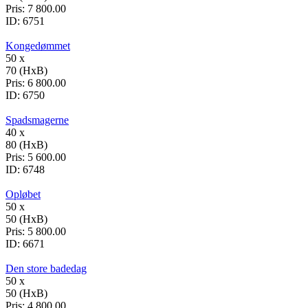
Pris:
7 800.00
ID:
6751
Kongedømmet
50 x
70 (HxB)
Pris:
6 800.00
ID:
6750
Spadsmagerne
40 x
80 (HxB)
Pris:
5 600.00
ID:
6748
Opløbet
50 x
50 (HxB)
Pris:
5 800.00
ID:
6671
Den store badedag
50 x
50 (HxB)
Pris:
4 800.00