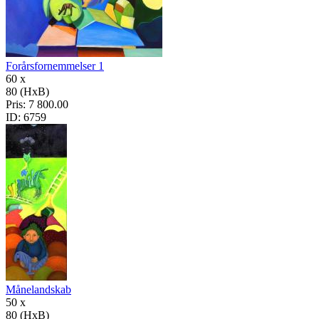
Forårsfornemmelser 1
60 x
80 (HxB)
Pris:
7 800.00
ID:
6759
Månelandskab
50 x
80 (HxB)