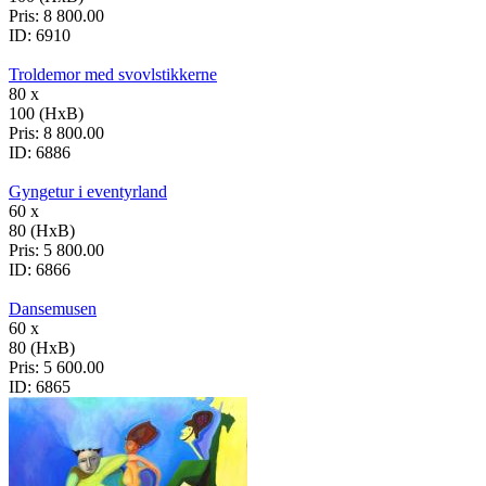
Pris:
8 800.00
ID:
6910
Troldemor med svovlstikkerne
80 x
100 (HxB)
Pris:
8 800.00
ID:
6886
Gyngetur i eventyrland
60 x
80 (HxB)
Pris:
5 800.00
ID:
6866
Dansemusen
60 x
80 (HxB)
Pris:
5 600.00
ID:
6865