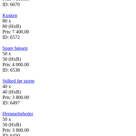
ID:
6670
Kusken
80 x
80 (HxB)
Pris:
7 400.00
ID:
6572
Spare bøssen
50 x
50 (HxB)
Pris:
4 000.00
ID:
6538
Stilhed før storm
40 x
40 (HxB)
Pris:
3 800.00
ID:
6497
Hemmeligheder
50 x
50 (HxB)
Pris:
3 800.00
ID:
6450