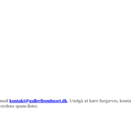
 mail
kontakt@galleribomhuset.dk
. Undgå at køre forgæves, kontak
verdens spam-lister.