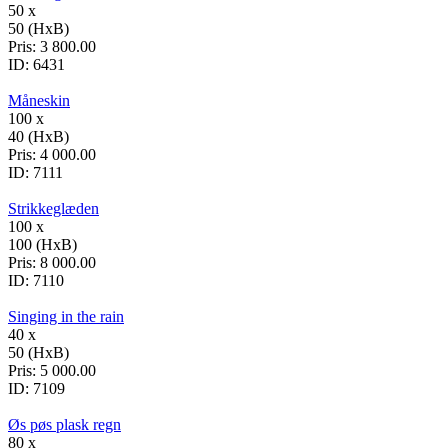
50 x
50 (HxB)
Pris:
3 800.00
ID:
6431
Måneskin
100 x
40 (HxB)
Pris:
4 000.00
ID:
7111
Strikkeglæden
100 x
100 (HxB)
Pris:
8 000.00
ID:
7110
Singing in the rain
40 x
50 (HxB)
Pris:
5 000.00
ID:
7109
Øs pøs plask regn
80 x